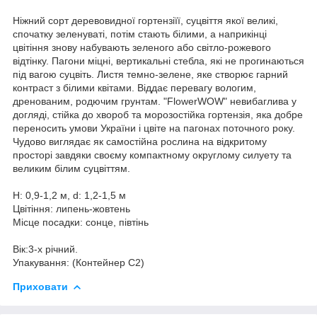
Ніжний сорт деревовидної гортензіїї, суцвіття якої великі,
спочатку зеленуваті, потім стають білими, а наприкінці
цвітіння знову набувають зеленого або світло-рожевого
відтінку. Пагони міцні, вертикальні стебла, які не прогинаються
під вагою суцвіть. Листя темно-зелене, яке створює гарний
контраст з білими квітами. Віддає перевагу вологим,
дренованим, родючим грунтам. "FlowerWOW" невибаглива у
догляді, стійка до хвороб та морозостійка гортензія, яка добре
переносить умови України і цвіте на пагонах поточного року.
Чудово виглядає як самостійна рослина на відкритому
просторі завдяки своєму компактному округлому силуету та
великим білим суцвіттям.
Н: 0,9-1,2 м, d: 1,2-1,5 м
Цвітіння: липень-жовтень
Місце посадки: сонце, півтінь
Вік:3-х річний.
Упакування: (Контейнер С2)
Приховати