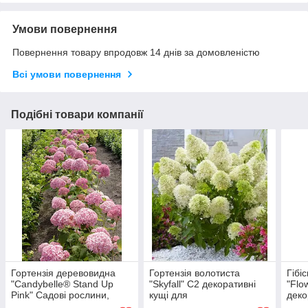
Умови повернення
Повернення товару впродовж 14 днів за домовленістю
Всі умови повернення
Подібні товари компанії
Гортензія деревовидна
Гортензія волотиста
Гібі
"Candybelle® Stand Up
"Skyfall" С2 декоративні
"Flo
Pink" Садові рослини,
кущі для
деко
квіти багаторічні, розсада,
саду,саджанці,квіти
саду