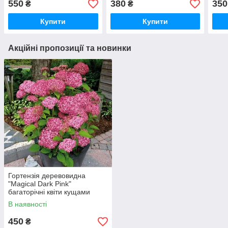
550
380
350
₴
₴
саджанці, трави
багаторічні,дерева
бага
Купити
Купити
Акційні пропозиції та новинки
Гортензія деревовидна
"Magical Dark Pink"
багаторічні квіти кущами
В наявності
450
₴