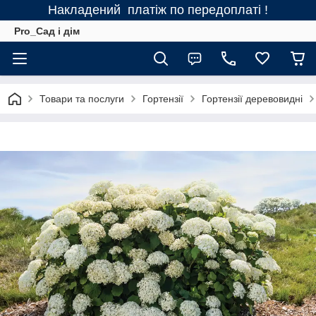
Накладений платіж по передоплаті !
Pro_Сад і дім
Товари та послуги
Гортензії
Гортензії деревовидні