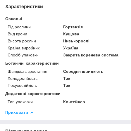
Характеристики
Основні
Рід рослини
Гортензія
Вид крони
Кущова
Висота рослин
Низькорослі
Країна виробник
Україна
Спосіб упаковки
Закрита коренева система
Ботанічні характеристики
Швидкість зростання
Середня швидкість
Холодостійкість
Так
Посухостійкість
Так
Додаткові характеристики
Тип упаковки
Контейнер
Приховати