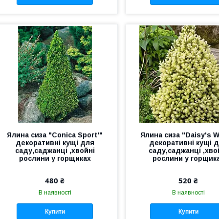
Ялина сиза "Conica Sport'"
Ялина сиза "Daisy's W
декоративні кущі для
декоративні кущі 
саду,саджанці ,хвойні
саду,саджанці ,хво
рослини у горщиках
рослини у горщик
480 ₴
520 ₴
В наявності
В наявності
Купити
Купити