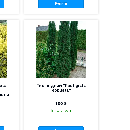
Купити
ata
Тис ягідний "Fastigiata
Robusta"
лини
180 ₴
В наявності