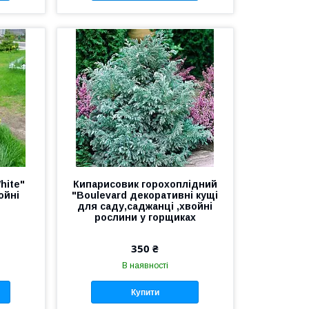
hite"
Кипарисовик горохоплідний
ойні
"Boulevard декоративні кущі
для саду,саджанці ,хвойні
рослини у горщиках
350 ₴
В наявності
Купити