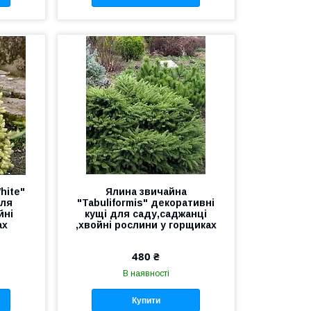
hite"
Ялина звичайна
для
"Tabuliformis" декоративні
йні
кущі для саду,саджанці
ах
,хвойні рослини у горщиках
480 ₴
В наявності
Купити