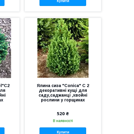
Купити
el"С2
Ялина сиза "Conica" С 2
для
декоративні кущі для
йні
саду,саджанці ,хвойні
ах
рослини у горщиках
520 ₴
В наявності
Купити