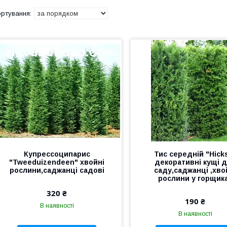
Купрессоципарис
Тис середній "Hicks
"Tweeduizendeen" хвойні
декоративні кущі 
рослини,саджанці садові
саду,саджанці ,хво
рослини у горщик
320 ₴
190 ₴
В наявності
В наявності