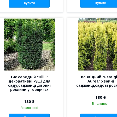
Купити
Купити
Тис середній "Hillii"
Тис ягідний "Fastigi
декоративні кущі для
Aurea" хвойні
саду,саджанці ,хвойні
саджанці,садові рос
рослини у горщиках
180 ₴
180 ₴
В наявності
В наявності