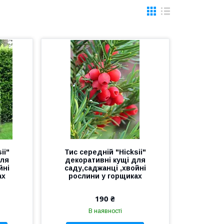
ii"
Тис середній "Hicksii"
для
декоративні кущі для
йні
саду,саджанці ,хвойні
ах
рослини у горщиках
190 ₴
В наявності