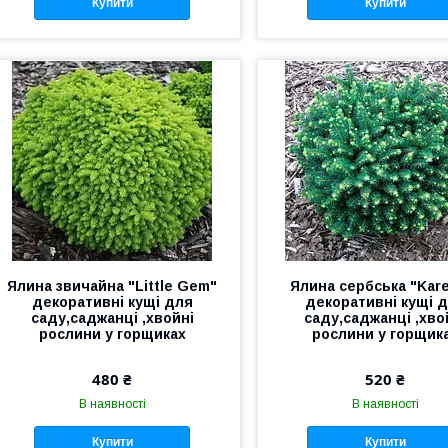
Купити
Купити
Ялина звичайна "Little Gem"
Ялина сербська "Kar
декоративні кущі для
декоративні кущі 
саду,саджанці ,хвойні
саду,саджанці ,хво
рослини у горщиках
рослини у горщик
480 ₴
520 ₴
В наявності
В наявності
Купити
Купити