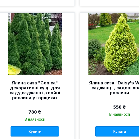
Ялина сиза "Conica"
Ялина сиза "Daisy's W
декоративні кущі для
саджанці , садові хв
саду,саджанці ,хвойні
рослини
рослини у горщиках
550 ₴
780 ₴
В наявності
В наявності
Купити
Купити