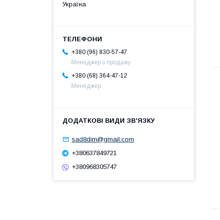
Україна
+380 (96) 830-57-47
Менеджер з продажу
+380 (68) 364-47-12
Менеджер
sad8dim@gmail.com
+380637849721
+380968305747