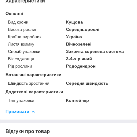
Характеристики
Основні
Вид крони
Кущова
Висота рослин
Середньорослі
Країна виробник
Україна
Листя взимку
Вічнозелені
Спосіб упаковки
Закрита коренева система
Вік саджанця
3-4-х річний
Рід рослини
Рододендрон
Ботанічні характеристики
Швидкість зростання
Середня швидкість
Додаткові характеристики
Тип упаковки
Контейнер
Приховати
Відгуки про товар