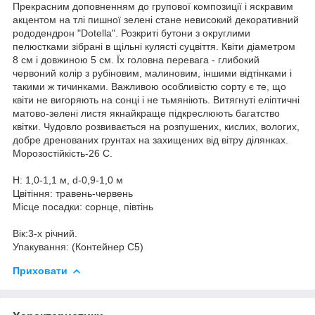
Прекрасним доповненням до групової композиції і яскравим
акцентом на тлі пишної зелені стане невисокий декоративний
рододендрон "Dotella". Розкриті бутони з округлими
пелюстками зібрані в щільні кулясті суцвіття. Квіти діаметром
8 см і довжиною 5 см. Їх головна перевага - глибокий
червоний колір з рубіновим, малиновим, іншими відтінками і
такими ж тичинками. Важливою особливістю сорту є те, що
квіти не вигоряють на сонці і не тьмяніють. Витягнуті еліптичні
матово-зелені листя якнайкраще підкреслюють багатство
квітки. Чудовло розвивається на розпушених, кислих, вологих,
добре дренованих грунтах на захищених від вітру ділянках.
Морозостійкість-26 С.
Н: 1,0-1,1 м, d-0,9-1,0 м
Цвітіння: травень-червень
Місце посадки: сорнце, півтінь
Вік:3-х річний.
Упакування: (Контейнер С5)
Приховати