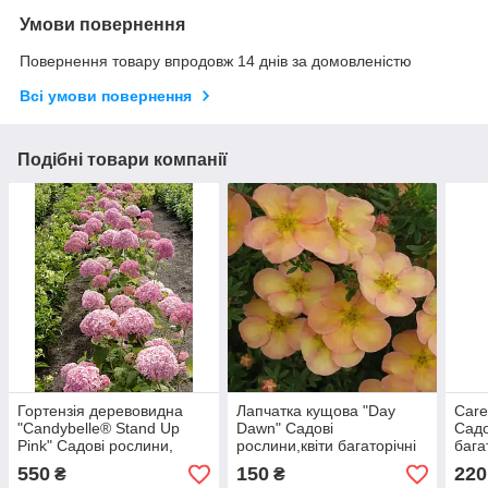
Умови повернення
Повернення товару впродовж 14 днів за домовленістю
Всі умови повернення
Подібні товари компанії
Гортензія деревовидна
Лапчатка кущова "Day
Care
"Candybelle® Stand Up
Dawn" Садові
Садо
Pink" Садові рослини,
рослини,квіти багаторічні
бага
квіти багаторічні, розсада,
,розсада,саджанці ,трави
,роз
550
150
220
₴
₴
саджанці, трави