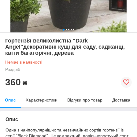
Гортензія великолистна "Dark
Angel"декоративні кущі для саду, саджанці,
квіти багаторічні, дерева
Немає в наявності
Роздріб
360
₴
Опис
Характеристики
Відгуки про товар
Доставка
Опис
Одна з найпопулярніших та незвичайних сортів гортензії із
серії "Black Diamond". Це компактний, повільноростучий сорт,