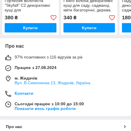
Гортензія волотиста
Гінкго Білоба декоративні
Паду
"Skyfall" С2 декоративні
кущі для саду, саджанці,
деко
кущі для
квіти багаторічні, дерева.
садж
саду,саджанці,квіти
бага
380
340
180
₴
₴
багаторічні,дерева
Купити
Купити
Про нас
97% позитивних з 116 відгуків за рік
Працює з 27.08.2024
м. Жидачів
Вул .В.Симоненка 13, Жидачів, Україна
Контакти
Сьогодні працює з 10:00 до 15:00
Показати весь графік роботи
Про нас