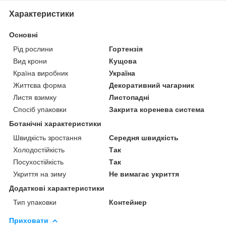
Характеристики
Основні
Рід рослини
Гортензія
Вид крони
Кущова
Країна виробник
Україна
Життєва форма
Декоративний чагарник
Листя взимку
Листопадні
Спосіб упаковки
Закрита коренева система
Ботанічні характеристики
Швидкість зростання
Середня швидкість
Холодостійкість
Так
Посухостійкість
Так
Укриття на зиму
Не вимагає укриття
Додаткові характеристики
Тип упаковки
Контейнер
Приховати