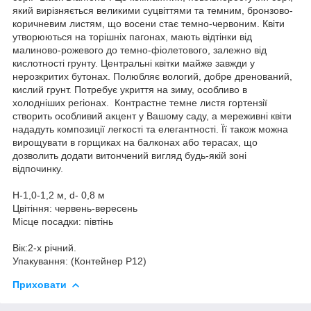
який вирізняється великими суцвіттями та темним, бронзово-
коричневим листям, що восени стає темно-червоним. Квіти
утворюються на торішніх пагонах, мають відтінки від
малиново-рожевого до темно-фіолетового, залежно від
кислотності грунту. Центральні квітки майже завжди у
нерозкритих бутонах. Полюбляє вологий, добре дренований,
кислий грунт. Потребує укриття на зиму, особливо в
холодніших регіонах. Контрастне темне листя гортензії
створить особливий акцент у Вашому саду, а мереживні квіти
нададуть композиції легкості та елегантності. Її також можна
вирощувати в горщиках на балконах або терасах, що
дозволить додати витончений вигляд будь-якій зоні
відпочинку.
Н-1,0-1,2 м, d- 0,8 м
Цвітіння: червень-вересень
Місце посадки: півтінь
Вік:2-х річний.
Упакування: (Контейнер Р12)
Приховати