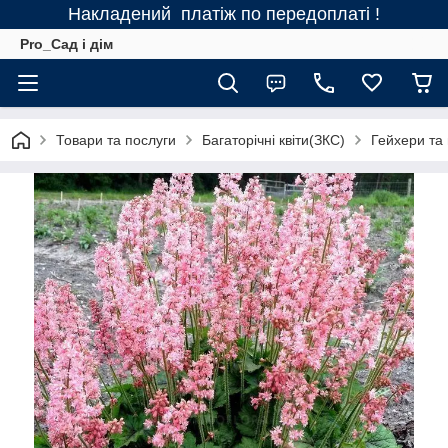
Накладений платіж по передоплаті !
Pro_Сад і дім
Товари та послуги
Багаторічні квіти(ЗКС)
Гейхери та