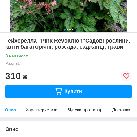
Гейхерелла "Pink Revolution"Садові рослини,
квіти багаторічні, розсада, саджанці, трави.
В наявності
Роздріб
310
₴
Купити
Опис
Характеристики
Відгуки про товар
Доставка
Опис