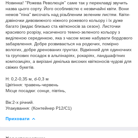
Новинка! ''Рожева Революція'' саме так у переклавді звучить
назва цього сорту. Його особливістю є незвичайні квіти. Вони
немов "піна" височать над різьбленим зеленим листям. Квіти-
дзвіночки дивовижного ніжного рожевого кольору і їх дуже
багато (видає близько ста квітконосів за сезон). Листочки
красивого розрізу, насиченого темно-зеленого кольору з
виділеною серединкою, яка з часом може набувати бордового
забарвлення. Добре розвивається на родючих, помірно
вологих, добре дренованих грунтах. Відмінний для одиночних
та групових посадок в альпінаріях, рокаріях, ландшафтних
композиціях, а вирізані декілька високих квітконосів чудові для
свіжих букетів.
Н: 0,2-0,35 м, d-0,3 м
Цвітіння: травень-червень
Місце посадки: сонце, півтінь,
Вік:2-х річний.
Упакування: (Контейнер P12/C1)
Приховати