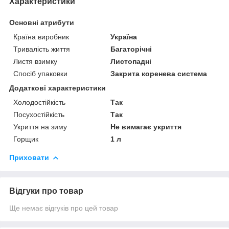
Характеристики
Основні атрибути
Країна виробник
Україна
Тривалість життя
Багаторічні
Листя взимку
Листопадні
Спосіб упаковки
Закрита коренева система
Додаткові характеристики
Холодостійкість
Так
Посухостійкість
Так
Укриття на зиму
Не вимагає укриття
Горщик
1 л
Приховати
Відгуки про товар
Ще немає відгуків про цей товар