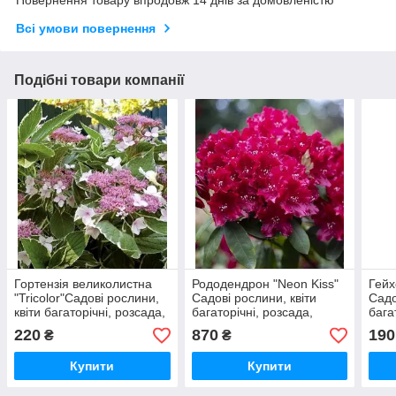
Всі умови повернення
Подібні товари компанії
Гортензія великолистна
Рододендрон "Neon Kiss"
Гейх
"Tricolor"Садові рослини,
Садові рослини, квіти
Садо
квіти багаторічні, розсада,
багаторічні, розсада,
бага
саджанці, трави
саджанці, трави.
садж
220
870
190
₴
₴
Купити
Купити