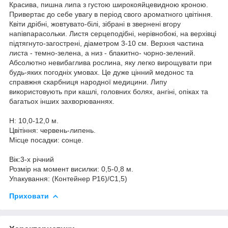
Красива, пишна липа з густою широкояйцевидною кроною.
Привертає до себе увагу в період свого ароматного цвітіння.
Квіти дрібні, жовтувато-білі, зібрані в звернені вгору
напівпарасольки. Листя серцеподібні, нерівнобокі, на верхівці
підтягнуто-загострені, діаметром 3-10 см. Верхня частина
листа - темно-зелена, а низ - блакитно- чорно-зелений.
Абсолютно невибаглива рослина, яку легко вирощувати при
будь-яких погодніх умовах. Це дуже цінний медонос та
справжня скарбниця народної медицини. Липу
використовують при кашлі, головних болях, ангіні, опіках та
багатьох інших захворюваннях.
Н: 10,0-12,0 м.
Цвітіння: червень-липень.
Місце посадки: сонце.
Вік:3-х річний
Розмір на момент висилки: 0,5-0,8 м.
Упакування: (Контейнер Р16)/С1,5)
Приховати