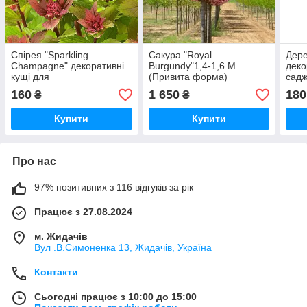
Спірея "Sparkling
Сакура "Royal
Дере
Champagne" декоративні
Burgundy"1,4-1,6 М
деко
кущі для
(Привита форма)
садж
саду,саджанці,квіти
декоративні
бага
160
1 650
180
₴
₴
багаторічні,дерева
дерева,саджанці на
штамбі
Купити
Купити
Про нас
97% позитивних з 116 відгуків за рік
Працює з 27.08.2024
м. Жидачів
Вул .В.Симоненка 13, Жидачів, Україна
Контакти
Сьогодні працює з 10:00 до 15:00