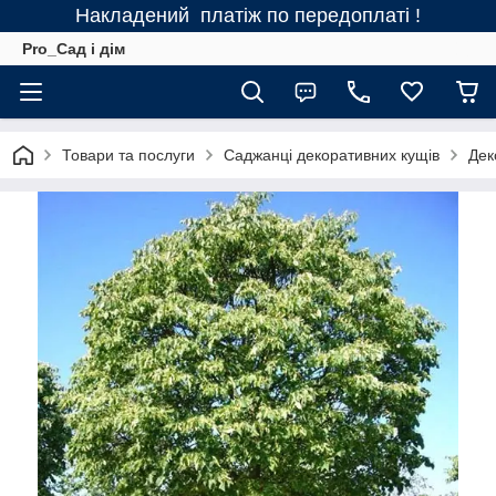
Накладений платіж по передоплаті !
Pro_Сад і дім
Товари та послуги
Саджанці декоративних кущів
Дек