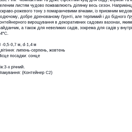
еленим листям чудово пожвавлюють ділянку весь сезон. Наприкінці
скраво-рожевого тону з помаранчевими вічками, із приємним медо
одючому, добре дренованому ґрунті, але терпимий і до бідного ґр
онтейнерного вирощування в декоративних садових вазонах, якими
айданчик, а також для невеликих садів, зокрема для садів у внутрі
4°С.
 -0,5-0,7 м, d-1,4 м
вітіння: липень-серпень, жовтень
ісце посадки: сонце
ік:3-х річний.
пакування: (Контейнер С2)