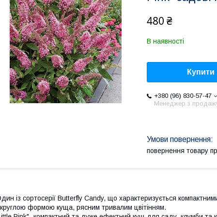
480 ₴
В наявності
Купити
+380 (96) 830-57-47
Менеджер з продаж
повернення товару п
дин із сортосерії Butterfly Candy, що характеризується компактни
круглою формою куща, рясним тривалим цвітінням.
Little Pink" -компактний та дуже ефектний кущ для саду, клумби та