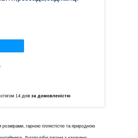
у
ротягом 14 днів
за домовленістю
ми розмірами, гарною гіллястістю та природною
 контейнера. Дугоподібні пагони з насичено-