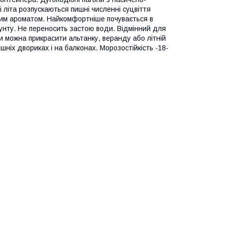
 літа розпускаються пишні численні суцвіття
вим ароматом. Найкомфортніше почувається в
унту. Не переносить застою води. Відмінний для
 можна прикрасити альтанку, веранду або літній
шніх двориках і на балконах. Морозостійкість -18-