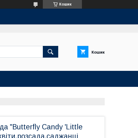
Кошик
Кошик
 "Butterfly Candy 'Little
 квіти,розсада,саджанці