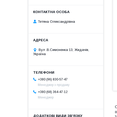
Тетяна Олександрівна
Вул .В.Симоненка 13, Жидачів,
Україна
+380 (96) 830-57-47
Менеджер з продажу
+380 (68) 364-47-12
Менеджер
О
о
'