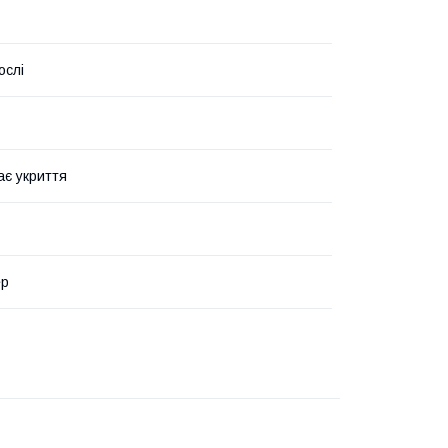
ослі
ає укриття
ер