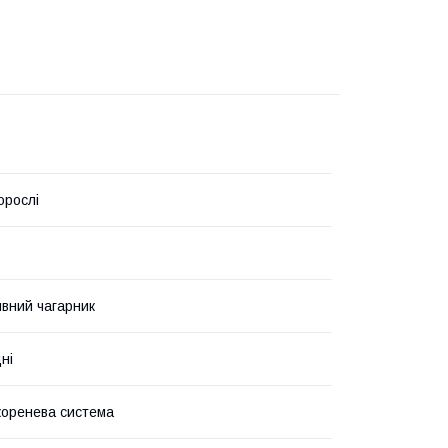
орослі
вний чагарник
ні
коренева система