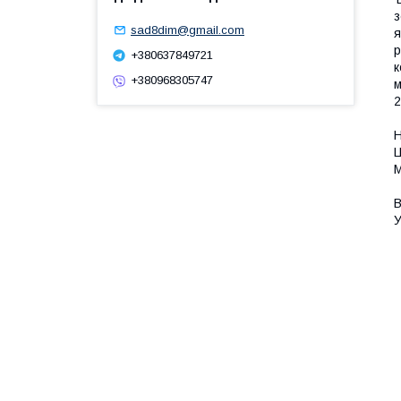
з
sad8dim@gmail.com
я
р
+380637849721
к
+380968305747
м
2
Н
Ц
М
В
У