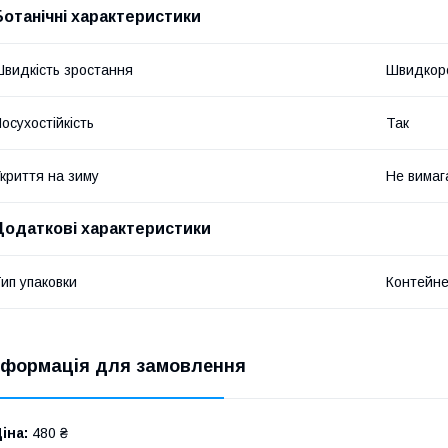
Ботанічні характеристики
видкість зростання
Швидкор
осухостійкість
Так
криття на зиму
Не вимаг
Додаткові характеристики
ип упаковки
Контейн
нформація для замовлення
іна:
480 ₴