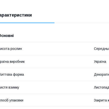
арактеристики
Основні
исота рослин
Середнь
раїна виробник
Україна
Життєва форма
Декорати
истя взимку
Листопад
посіб упаковки
Закрита 