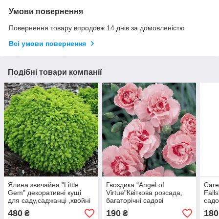
Умови повернення
Повернення товару впродовж 14 днів за домовленістю
Всі умови повернення
Подібні товари компанії
Ялина звичайна "Little
Гвоздика "Angel of
Care
Gem" декоративні кущі
Virtue"Квіткова розсада,
Fall
для саду,саджанці ,хвойні
багаторічні садові
садо
рослини у горщиках
квіти,рослини для саду
горщ
480
190
180
₴
₴
саду