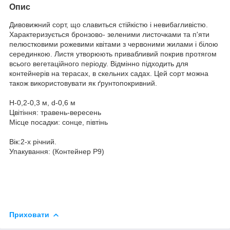
Опис
Дивовижний сорт, що славиться стійкістю і невибагливістю.
Характеризується бронзово- зеленими листочками та п'яти
пелюстковими рожевими квітами з червоними жилами і білою
серединкою. Листя утворюють привабливий покрив протягом
всього вегетаційного періоду. Відмінно підходить для
контейнерів на терасах, в скельних садах. Цей сорт можна
також використовувати як ґрунтопокривний.
Н-0,2-0,3 м, d-0,6 м
Цвітіння: травень-вересень
Місце посадки: сонце, півтінь
Вік:2-х річний.
Упакування: (Контейнер Р9)
Приховати