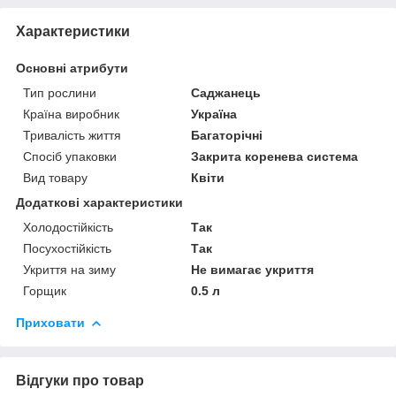
Характеристики
Основні атрибути
Тип рослини
Саджанець
Країна виробник
Україна
Тривалість життя
Багаторічні
Спосіб упаковки
Закрита коренева система
Вид товару
Квіти
Додаткові характеристики
Холодостійкість
Так
Посухостійкість
Так
Укриття на зиму
Не вимагає укриття
Горщик
0.5 л
Приховати
Відгуки про товар