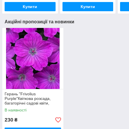
Купити
Купити
Акційні пропозиції та новинки
Герань "Frivolius
Purple"Квіткова розсада,
багаторічні садові квіти,
рослини для саду
В наявності
230
₴