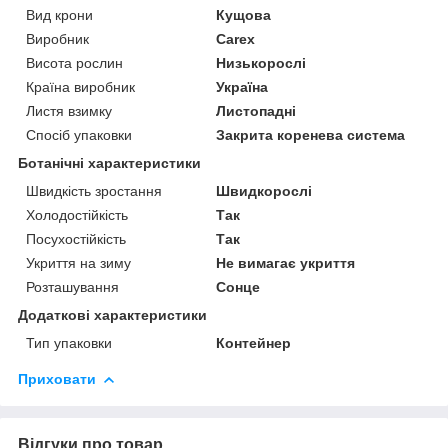
Вид крони
Кущова
Виробник
Carex
Висота рослин
Низькорослі
Країна виробник
Україна
Листя взимку
Листопадні
Спосіб упаковки
Закрита коренева система
Ботанічні характеристики
Швидкість зростання
Швидкорослі
Холодостійкість
Так
Посухостійкість
Так
Укриття на зиму
Не вимагає укриття
Розташування
Сонце
Додаткові характеристики
Тип упаковки
Контейнер
Приховати
Відгуки про товар