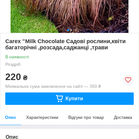
Carex "Milk Chocolate Садові рослини,квіти
багаторічні ,розсада,саджанці ,трави
В наявності
Роздріб
220
₴
Мінімальна сума замовлення на сайті — 350 ₴
Купити
Опис
Характеристики
Відгуки про товар
Доставка
Опис