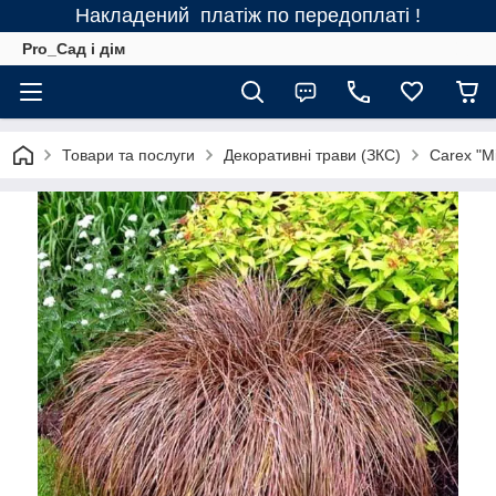
Накладений платіж по передоплаті !
Pro_Сад і дім
Товари та послуги
Декоративні трави (ЗКС)
Carex "Mi