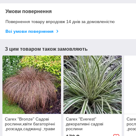
Умови повернення
Повернення товару впродовж 14 днів за домовленістю
Всі умови повернення
З цим товаром також замовляють
Carex "Bronze" Садові
Carex "Everest"
Care
рослини,квіти багаторічні
декоративні садові
росл
,розсада,саджанці ,трави
рослини
,роз
,трави,багаторічники,саджанці