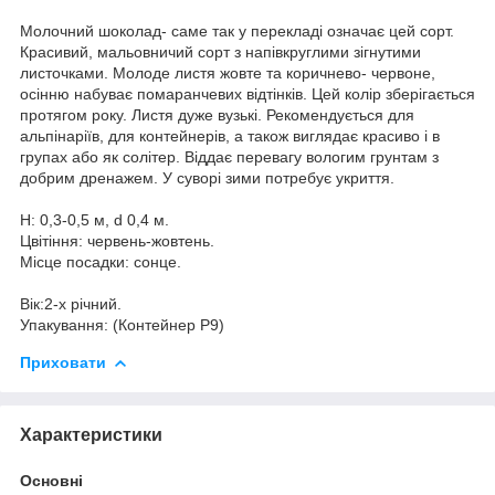
Молочний шоколад- саме так у перекладі означає цей сорт.
Красивий, мальовничий сорт з напівкруглими зігнутими
листочками. Молоде листя жовте та коричнево- червоне,
осінню набуває помаранчевих відтінків. Цей колір зберігається
протягом року. Листя дуже вузькі. Рекомендується для
альпінаріїв, для контейнерів, а також виглядає красиво і в
групах або як солітер. Віддає перевагу вологим грунтам з
добрим дренажем. У суворі зими потребує укриття.
Н: 0,3-0,5 м, d 0,4 м.
Цвітіння: червень-жовтень.
Місце посадки: сонце.
Вік:2-х річний.
Упакування: (Контейнер Р9)
Приховати
Характеристики
Основні