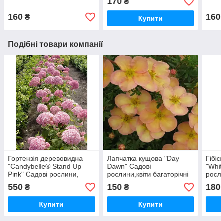
170
₴
у горщиках
160
160
₴
Купити
Подібні товари компанії
Гортензія деревовидна
Лапчатка кущова "Day
Гібі
"Candybelle® Stand Up
Dawn" Садові
"Whi
Pink" Садові рослини,
рослини,квіти багаторічні
росл
квіти багаторічні, розсада,
,розсада,саджанці ,трави
розс
550
150
180
₴
₴
саджанці, трави
Купити
Купити