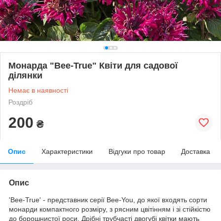
Монарда "Bee-True" Квіти для садової
ділянки
Немає в наявності
Роздріб
200
₴
Опис
Характеристики
Відгуки про товар
Доставка
Опис
'Bee-True' - представник серії Bee-You, до якої входять сорти
монарди компактного розміру, з рясним цвітінням і зі стійкістю
до борошнистої роси. Дрібні трубчасті двогубі квітки мають