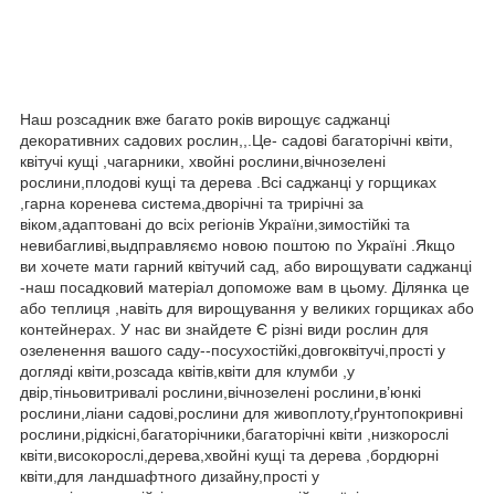
Наш розсадник вже багато років вирощує саджанці
декоративних садових рослин,,.Це- садові багаторічні квіти,
квітучі кущі ,чагарники, хвойні рослини,вічнозелені
рослини,плодові кущі та дерева .Всі саджанці у горщиках
,гарна коренева система,дворічні та трирічні за
віком,адаптовані до всіх регіонів України,зимостійкі та
невибагливі,выдправляємо новою поштою по Україні .Якщо
ви хочете мати гарний квітучий сад, або вирощувати саджанці
-наш посадковий матеріал допоможе вам в цьому. Ділянка це
або теплиця ,навіть для вирощування у великих горщиках або
контейнерах. У нас ви знайдете Є різні види рослин для
озеленення вашого саду--посухостійкі,довгоквітучі,прості у
догляді квіти,розсада квітів,квіти для клумби ,у
двір,тіньовитривалі рослини,вічнозелені рослини,в’юнкі
рослини,ліани садові,рослини для живоплоту,ґрунтопокривні
рослини,рідкісні,багаторічники,багаторічні квіти ,низкорослі
квіти,високорослі,дерева,хвойні кущі та дерева ,бордюрні
квіти,для ландшафтного дизайну,прості у