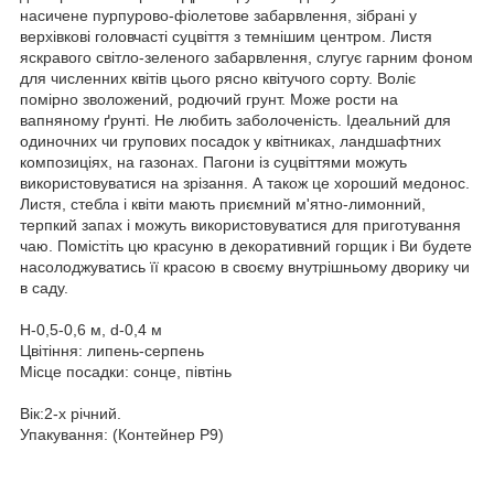
насичене пурпурово-фіолетове забарвлення, зібрані у
верхівкові головчасті суцвіття з темнішим центром. Листя
яскравого світло-зеленого забарвлення, слугує гарним фоном
для численних квітів цього рясно квітучого сорту. Воліє
помірно зволожений, родючий грунт. Може рости на
вапняному ґрунті. Не любить заболоченість. Ідеальний для
одиночних чи групових посадок у квітниках, ландшафтних
композиціях, на газонах. Пагони із суцвіттями можуть
використовуватися на зрізання. А також це хороший медонос.
Листя, стебла і квіти мають приємний м'ятно-лимонний,
терпкий запах і можуть використовуватися для приготування
чаю. Помістіть цю красуню в декоративний горщик і Ви будете
насолоджуватись її красою в своєму внутрішньому дворику чи
в саду.
Н-0,5-0,6 м, d-0,4 м
Цвітіння: липень-серпень
Місце посадки: сонце, півтінь
Вік:2-х річний.
Упакування: (Контейнер Р9)