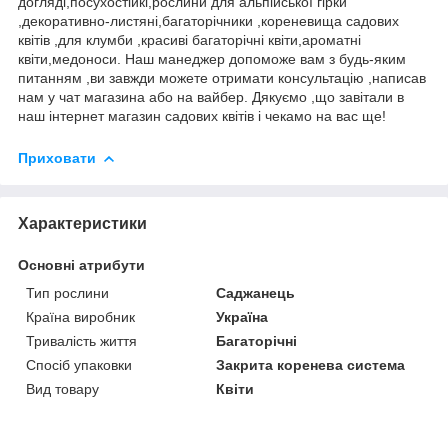
догляді,посухостійкі,рослини для альпійської гірки
,декоративно-листяні,багаторічники ,кореневища садових
квітів ,для клумби ,красиві багаторічні квіти,ароматні
квіти,медоноси. Наш манеджер допоможе вам з будь-яким
питанням ,ви завжди можете отримати консультацію ,написав
нам у чат магазина або на вайбер. Дякуємо ,що завітали в
наш інтернет магазин садових квітів і чекамо на вас ще!
Приховати
Характеристики
Основні атрибути
Тип рослини
Саджанець
Країна виробник
Україна
Тривалість життя
Багаторічні
Спосіб упаковки
Закрита коренева система
Вид товару
Квіти