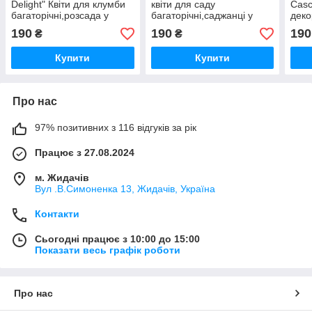
Delight" Квіти для клумби
квіти для саду
Casc
багаторічні,розсада у
багаторічні,саджанці у
деко
горщиках,рослини для
горщиках,розсада
садж
190
190
190
₴
₴
саду
бага
Купити
Купити
Про нас
97% позитивних з 116 відгуків за рік
Працює з 27.08.2024
м. Жидачів
Вул .В.Симоненка 13, Жидачів, Україна
Контакти
Сьогодні працює з 10:00 до 15:00
Показати весь графік роботи
Про нас