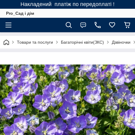
Накладений платіж по передоплаті !
Pro_Сад і дім
Товари та послуги
Багаторічні квіти(ЗКС)
Дзвіночки