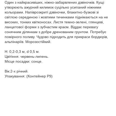
Один з найкрасивіших, ніжно-забарвлених дзвіночків. Кущі
утворюють ажурний килимок суцільно усипаний ніжними
кольорами. Напіврозкриті дзвіночки, блакитно-бузкові зі
світлою серединою і жовтими тичинками піднімаються на не
високих, тонких квітконосах. Листя темно-зелені, глянцеві,
ланцетової форми з зубчастим краєм. Віддає перевагу
сонячним ділянкам з добре дренованим грунтом. Потребує
помірного поливу. Чудово підходить для прикраси бордюрів,
альпінаріїв. Морозостійкий.
Н: 0,2-0,3 м, d 0,5 м.
Цвітіння: червень-липень.
Місце посадки: сонце.
Вік:2-х річний.
Упакування: (Контейнер P9)