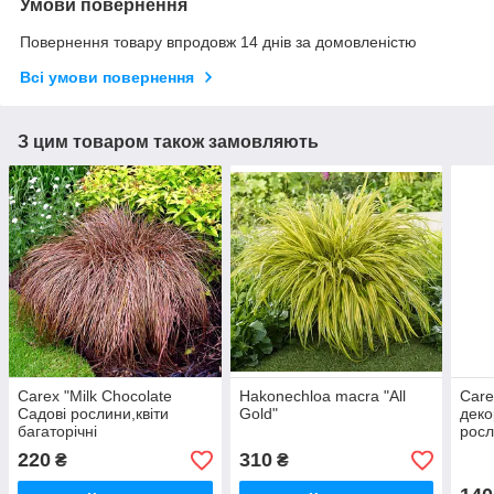
Умови повернення
Повернення товару впродовж 14 днів за домовленістю
Всі умови повернення
З цим товаром також замовляють
Carex "Milk Chocolate
Hakonechloa macra "All
Care
Садові рослини,квіти
Gold"
деко
багаторічні
росл
,розсада,саджанці ,трави
220
310
₴
₴