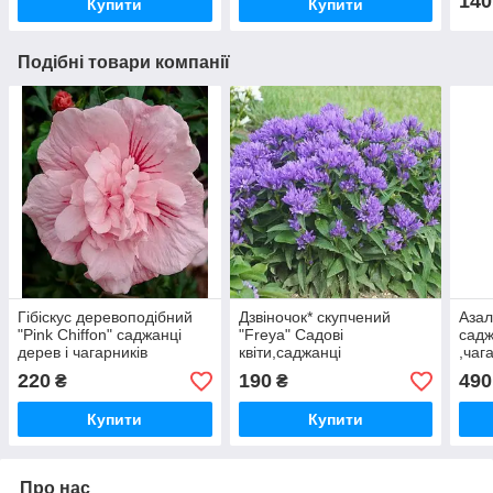
140
Купити
Купити
Подібні товари компанії
Гібіскус деревоподібний
Дзвiночок* скупчений
Азал
"Pink Chiffon" саджанці
"Freya" Садові
садж
дерев і чагарників
квіти,саджанці
,чаг
декоративних для саду
220
190
490
₴
₴
Купити
Купити
Про нас