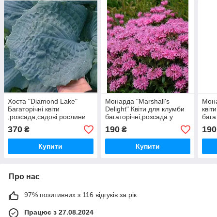
Хоста "Diamond Lake"
Монарда "Marshall's
Мона
Багаторічні квіти
Delight" Квіти для клумби
квіт
,розсада,садові рослини
багаторічні,розсада у
бага
,багаторічні квіти,саджанці
горщиках,рослини для
горщ
370
190
190
₴
₴
у горщиках
саду
Купити
Купити
Про нас
97% позитивних з 116 відгуків за рік
Працює з 27.08.2024