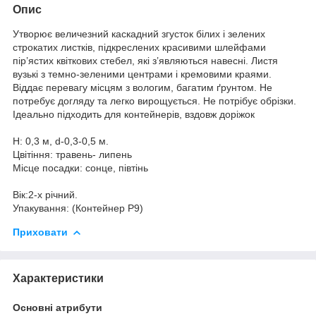
Опис
Утворює величезний каскадний згусток білих і зелених
строкатих листків, підкреслених красивими шлейфами
пір’ястих квіткових стебел, які з’являються навесні. Листя
вузькі з темно-зеленими центрами і кремовими краями.
Віддає перевагу місцям з вологим, багатим ґрунтом. Не
потребує догляду та легко вирощується. Не потрібує обрізки.
Ідеально підходить для контейнерів, вздовж доріжок
Н: 0,3 м, d-0,3-0,5 м.
Цвітіння: травень- липень
Місце посадки: сонце, півтінь
Вік:2-х річний.
Упакування: (Контейнер Р9)
Приховати
Характеристики
Основні атрибути