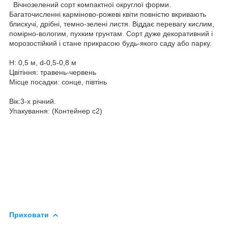
Вічнозелений сорт компактної округлої форми.
Багаточисленні карміново-рожеві квіти повністю вкривають
блискучі, дрібні, темно-зелені листя. Віддає перевагу кислим,
помірно-вологим, пухким грунтам. Сорт дуже декоративний і
морозостійкий і стане прикрасою будь-якого саду або парку.
Н: 0,5 м, d-0,5-0,8 м
Цвітіння: травень-червень
Місце посадки: сонце, півтінь
Вік:3-х річний.
Упакування: (Контейнер с2)
Приховати