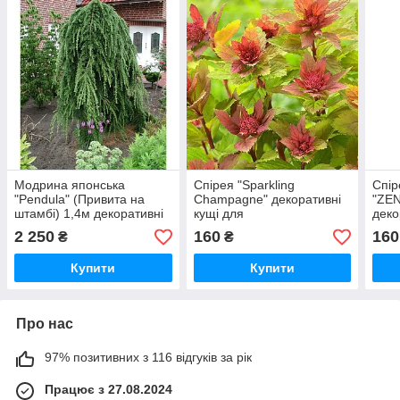
Модрина японська
Спірея "Sparkling
Спір
"Pendula" (Привита на
Champagne" декоративні
"ZEN
штамбі) 1,4м декоративні
кущі для
деко
кущі для саду, саджанці,
саду,саджанці,квіти
саду
2 250
160
160
₴
₴
вічнозелені рослини в
багаторічні,дерева
росл
горщиках
Купити
Купити
Про нас
97% позитивних з 116 відгуків за рік
Працює з 27.08.2024