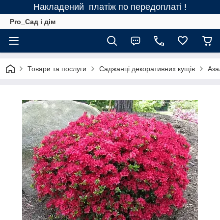
Накладений платіж по передоплаті !
Pro_Сад і дім
Товари та послуги
Саджанці декоративних кущів
Аза