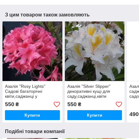
З цим товаром також замовляють
Азалія "Rosy Lights"
Азалія "Silver Slipper"
Азал
Садові багаторічні
декоративні кущі для
садж
квіти,саджанці у
саду,саджанці,квіти
садо
горщиках,розсада
багаторічні,дерева
550
550
₴
₴
490
Купити
Купити
Подібні товари компанії