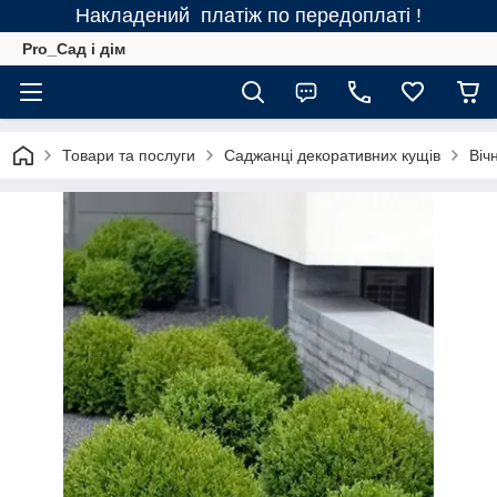
Накладений платіж по передоплаті !
Pro_Сад і дім
Товари та послуги
Саджанці декоративних кущів
Віч