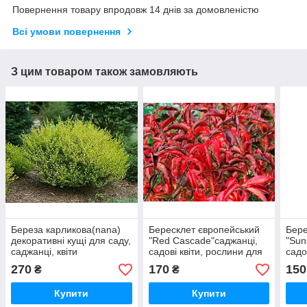
Повернення товару впродовж 14 днів за домовленістю
Всі умови повернення
З цим товаром також замовляють
Береза карликова(nana)
Бересклет європейський
Бере
декоративні кущі для саду,
"Red Cascade"саджанці,
"Sun
саджанці, квіти
садові квіти, рослини для
садо
багаторічні, дерева
саду, багаторічники
270
170
150
₴
₴
Купити
Купити