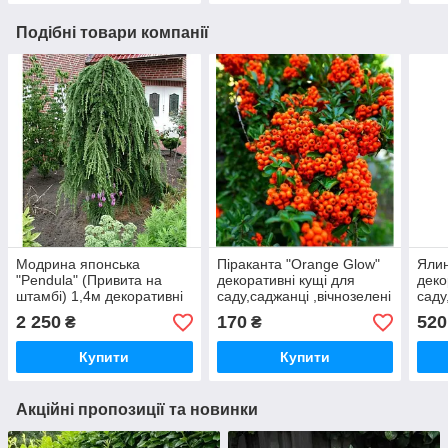
Подібні товари компанії
Модрина японська
Піраканта "Orange Glow"
Ялин
"Pendula" (Привита на
декоративні кущі для
деко
штамбі) 1,4м декоративні
саду,саджанці ,вічнозелені
саду
кущі для саду, саджанці,
рослини у горщиках
росл
2 250
170
520
₴
₴
вічнозелені рослини в
горщиках
Купити
Купити
Акційні пропозиції та новинки