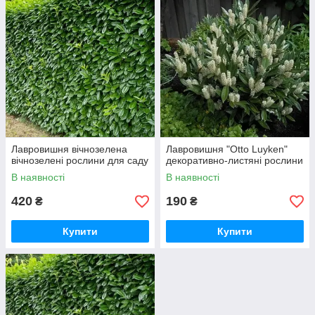
Лавровишня вічнозелена
Лавровишня "Otto Luyken"
вічнозелені рослини для саду
декоративно-листяні рослини
В наявності
В наявності
420
190
₴
₴
Купити
Купити