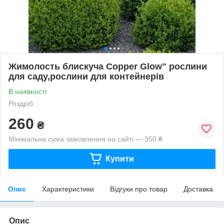
Жимолость блискуча Copper Glow" рослини
для саду,рослини для контейнерів
В наявності
Роздріб
260
₴
Мінімальна сума замовлення на сайті — 350 ₴
Купити
Опис
Характеристики
Відгуки про товар
Доставка
Опис