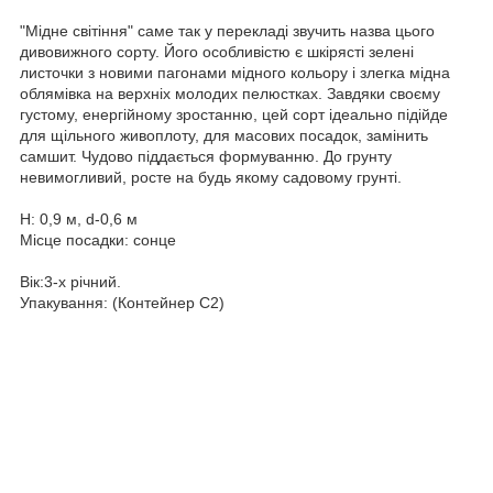
"Мідне світіння" саме так у перекладі звучить назва цього
дивовижного сорту. Його особливістю є шкірясті зелені
листочки з новими пагонами мідного кольору і злегка мідна
облямівка на верхніх молодих пелюстках. Завдяки своєму
густому, енергійному зростанню, цей сорт ідеально підійде
для щільного живоплоту, для масових посадок, замінить
самшит. Чудово піддається формуванню. До грунту
невимогливий, росте на будь якому садовому грунті.
Н: 0,9 м, d-0,6 м
Місце посадки: сонце
Вік:3-х річний.
Упакування: (Контейнер С2)