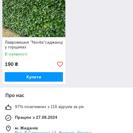
Лавровишня "Novita"саджанці
у горщиках
В наявності
190
₴
Купити
Про нас
97% позитивних з 116 відгуків за рік
Працює з 27.08.2024
м. Жидачів
Вул .В.Симоненка 13, Жидачів, Україна