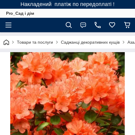
Накладений платіж по передоплаті !
Pro_Сад і дім
Товари та послуги
Саджанці декоративних кущів
Аза