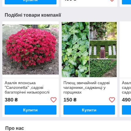
Подібні товари компанії
Азалія японська
Плющ звичайний садові
Азал
"Canzonetta" ,садові
чагарники,,саджанці у
садо
багаторічні низькорослі
горщиках
садо
кущі
380
150
490
₴
₴
Купити
Купити
Про нас