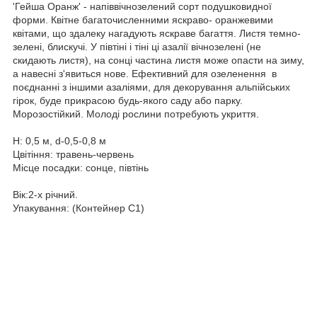
'Гейша Оранж' - напіввічнозелений сорт подушковидної
форми. Квітне багаточисленними яскраво- оранжевими
квітами, що здалеку нагадують яскраве багаття. Листя темно-
зелені, блискучі. У півтіні і тіні ці азалії вічнозелені (не
скидають листя), на сонці частина листя може опасти на зиму,
а навесні з'явиться нове. Ефективний для озеленення в
поєднанні з іншими азаліями, для декорування альпійських
гірок, буде прикрасою будь-якого саду або парку.
Морозостійкий. Молоді рослини потребують укриття.
Н: 0,5 м, d-0,5-0,8 м
Цвітіння: травень-червень
Місце посадки: сонце, півтінь
Вік:2-х річний.
Упакування: (Контейнер С1)