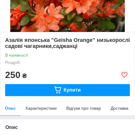
Азалія японська "Geisha Orange" низькорослі
садові чагарники,саджанці
В наявності
Роздріб
250
₴
Купити
Опис
Характеристики
Відгуки про товар
Доставка
Опис