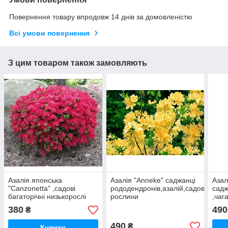
Повернення товару впродовж 14 днів за домовленістю
Всі умови повернення
З цим товаром також замовляють
Азалія японська
Азалія "Anneke" саджанці
Азал
"Canzonetta" ,садові
рододендронів,азалій,садові
садж
багаторічні низькорослі
рослини
,чаг
кущі
380
490
₴
490
₴
Купити