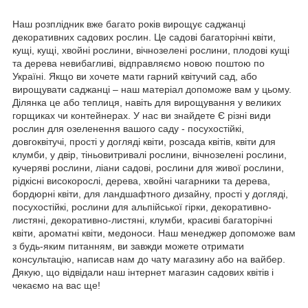
Наш розплідник вже багато років вирощує саджанці
декоративних садових рослин. Це садові багаторічні квіти,
кущі, кущі, хвойні рослини, вічнозелені рослини, плодові кущі
та дерева невибагливі, відправляємо новою поштою по
Україні. Якщо ви хочете мати гарний квітучий сад, або
вирощувати саджанці – наш матеріал допоможе вам у цьому.
Ділянка це або теплиця, навіть для вирощування у великих
горщиках чи контейнерах. У нас ви знайдете Є різні види
рослин для озеленення вашого саду - посухостійкі,
довгоквітучі, прості у догляді квіти, розсада квітів, квіти для
клумби, у двір, тіньовитривалі рослини, вічнозелені рослини,
кучеряві рослини, ліани садові, рослини для живої рослини,
рідкісні високорослі, дерева, хвойні чагарники та дерева,
бордюрні квіти, для ландшафтного дизайну, прості у догляді,
посухостійкі, рослини для альпійської гірки, декоративно-
листяні, декоративно-листяні, клумби, красиві багаторічні
квіти, ароматні квіти, медоноси. Наш менеджер допоможе вам
з будь-яким питанням, ви завжди можете отримати
консультацію, написав нам до чату магазину або на вайбер.
Дякую, що відвідали наш інтернет магазин садових квітів і
чекаємо на вас ще!