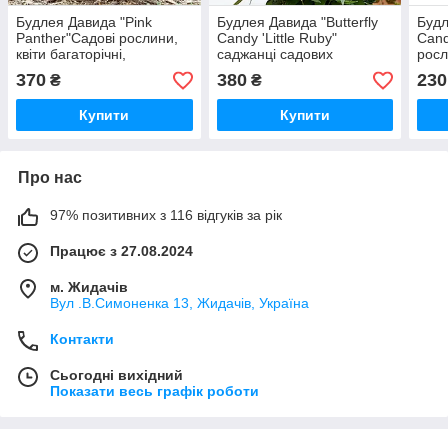
Будлея Давида "Pink
Будлея Давида "Butterfly
Будл
Panther"Садові рослини,
Candy 'Little Ruby"
Cand
квіти багаторічні,
саджанці садових
росл
рослин,квітів у горщиках
та к
370
380
230
₴
₴
Купити
Купити
Про нас
97% позитивних з 116 відгуків за рік
Працює з 27.08.2024
м. Жидачів
Вул .В.Симоненка 13, Жидачів, Україна
Контакти
Сьогодні вихідний
Показати весь графік роботи