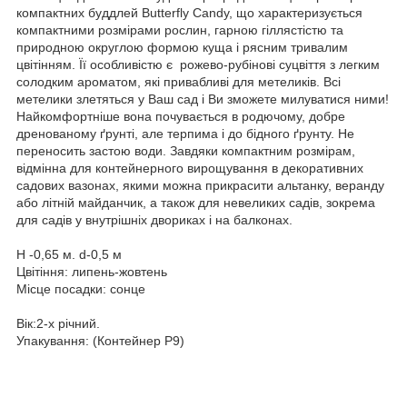
компактних буддлей Butterfly Candy, що характеризується
компактними розмірами рослин, гарною гіллястістю та
природною округлою формою куща і рясним тривалим
цвітінням. Її особливістю є рожево-рубінові суцвіття з легким
солодким ароматом, які привабливі для метеликів. Всі
метелики злетяться у Ваш сад і Ви зможете милуватися ними!
Найкомфортніше вона почувається в родючому, добре
дренованому ґрунті, але терпима і до бідного ґрунту. Не
переносить застою води. Завдяки компактним розмірам,
відмінна для контейнерного вирощування в декоративних
садових вазонах, якими можна прикрасити альтанку, веранду
або літній майданчик, а також для невеликих садів, зокрема
для садів у внутрішніх двориках і на балконах.
Н -0,65 м. d-0,5 м
Цвітіння: липень-жовтень
Місце посадки: сонце
Вік:2-х річний.
Упакування: (Контейнер Р9)