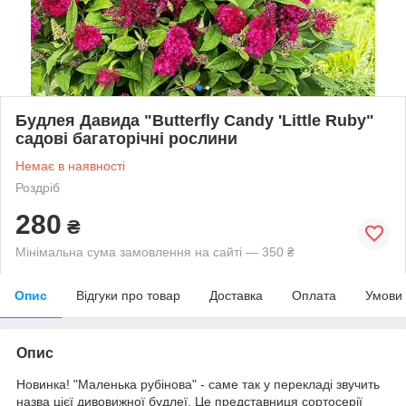
Будлея Давида "Butterfly Candy 'Little Ruby"
садові багаторічні рослини
Немає в наявності
Роздріб
280
₴
Мінімальна сума замовлення на сайті — 350 ₴
Опис
Відгуки про товар
Доставка
Оплата
Умови
Опис
Новинка! "Маленька рубінова" - саме так у перекладі звучить
назва цієї дивовижної будлеї. Це представниця сортосерії