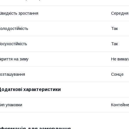
видкість зростання
Середня 
олодостійкість
Так
осухостійкість
Так
криття на зиму
Не вимаг
озташування
Сонце
Додаткові характеристики
ип упаковки
Контейн
нформація для замовлення