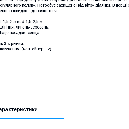
егулярного поливу. Потребує захищеної від вітру ділянки. В перші 
есною швидко відновлюється.
: 1,5-2,5 м, d-1,5-2,5 м
вітіння: липень-вересень.
ісце посадки: сонце
ік:3-х річний.
пакування: (Контейнер С2)
арактеристики