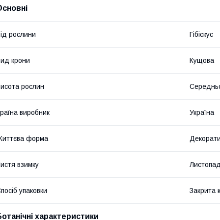
Основні
ід рослини
Гібіскус
ид крони
Кущова
исота рослин
Середнь
раїна виробник
Україна
Життєва форма
Декорати
истя взимку
Листопад
посіб упаковки
Закрита 
Ботанічні характеристики