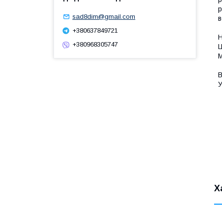
р
sad8dim@gmail.com
в
+380637849721
Н
+380968305747
Ц
М
В
У
Х