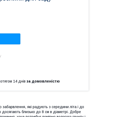
у
ротягом 14 днів
за домовленістю
о забарвлення, які радують з середини літа і до
 досягають близько до 8 см в діаметрі. Добре
оження, хоча потребує помірно вологого грунту і