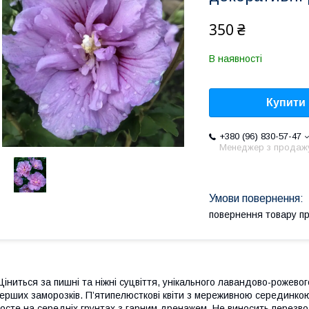
350 ₴
В наявності
Купити
+380 (96) 830-57-47
Менеджер з продаж
повернення товару п
іниться за пишні та ніжні суцвіття, унікального лавандово-рожевог
ерших заморозків. П’ятипелюсткові квіти з мереживною серединкою
осте на середніх грунтах з гарним дренажем. Не виносить перезвол