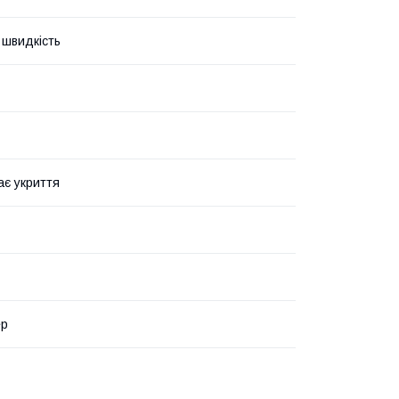
швидкість
ає укриття
ер