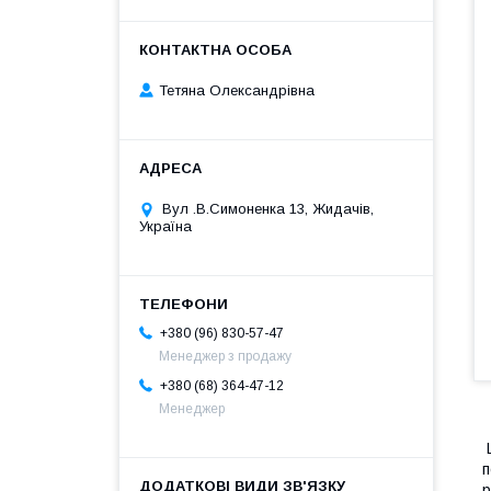
Тетяна Олександрівна
Вул .В.Симоненка 13, Жидачів,
Україна
+380 (96) 830-57-47
Менеджер з продажу
+380 (68) 364-47-12
Менеджер
Ц
п
р