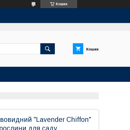
Кошик
Кошик
евовидний "Lavender Chiffon"
 рослини для саду