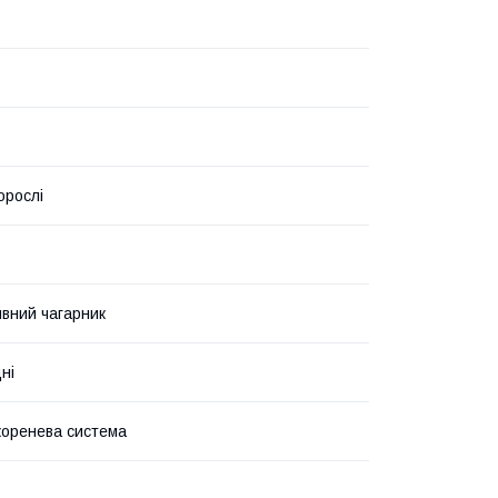
орослі
вний чагарник
ні
коренева система