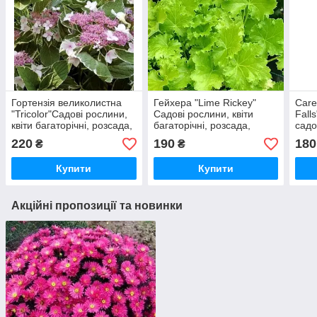
Гортензія великолистна
Гейхера "Lime Rickey"
Care
"Tricolor"Садові рослини,
Садові рослини, квіти
Fall
квіти багаторічні, розсада,
багаторічні, розсада,
садо
саджанці, трави
саджанці, трави.
горщ
220
190
180
₴
₴
саду
Купити
Купити
Акційні пропозиції та новинки