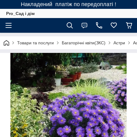
Накладений платіж по передоплаті !
Pro_Сад і дім
Товари та послуги
Багаторічні квіти(ЗКС)
Астри
Ас