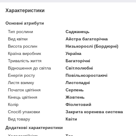
Характеристики
Основні атрибути
Тип рослини
Саджанець
Вид квітки
Айстра багаторічна
Висота рослин
Низькорослі (Бордюрні)
Країна виробник
Україна
Тривалість життя
Багаторічні
Відношення до світла
Світлолюбні
Енергія росту
Повільнозростаючі
Листя взимку
Листопадні
Початок цвітіння
Серпень
Кінець цвітіння
Жовтень
Колір
Фіолетовий
Спосіб упаковки
Закрита коренева система
Вид товару
Квіти
Додаткові характеристики
Холодостійкість
Так