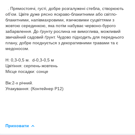
. Прямостоячі, густі, добре розгалужені стебла, створюють
об'єм. Цвіте дуже рясно яскраво-блакитними або світло-
блакитними, напівмахровими, язичковими суцвіттями з
жовтою серединкою, яка потім набуває червоно-бурого
забарвлення. До ґрунту рослина не вимоглива, можливий
звичайний садовий ґрунт. Чудово підходить для переднього
плану, добре поєднується з декоративними травами та є
медоносом.
Н: 0,3-0,5 м. d-0,3-0,5 м
Цвітіння: серпень-жовтень
Місце посадки: сонце
Вік:2-х річний.
Упакування: (Контейнер Р12)
Приховати