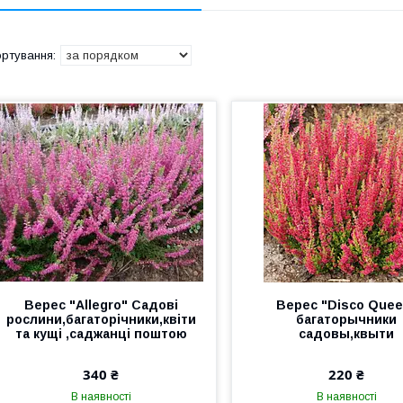
Верес "Allegro" Садові
Верес "Disco Quee
рослини,багаторічники,квіти
багаторычники
та кущі ,саджанці поштою
садовы,квыти
340 ₴
220 ₴
В наявності
В наявності