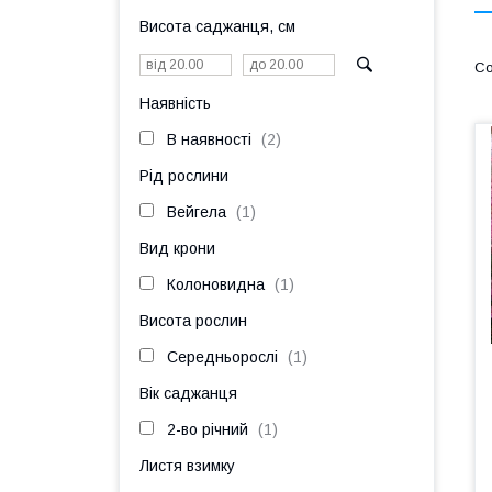
Висота саджанця, см
Наявність
В наявності
2
Рід рослини
Вейгела
1
Вид крони
Колоновидна
1
Висота рослин
Середньорослі
1
Вік саджанця
2-во річний
1
Листя взимку