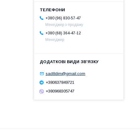
+380 (96) 830-57-47
Менеджер з продажу
+380 (68) 364-47-12
Менеджер
sad8dim@gmail.com
+380637849721
+380968305747