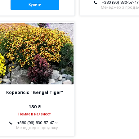
+380 (96) 830-57-47
Купити
Менеджер з прода
Кореопсіс "Bengal Tiger"
180 ₴
Немає в наявності
+380 (96) 830-57-47
Менеджер з продажу