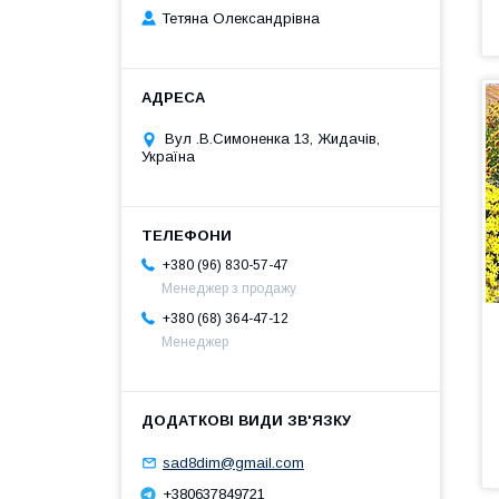
Тетяна Олександрівна
Вул .В.Симоненка 13, Жидачів,
Україна
+380 (96) 830-57-47
Менеджер з продажу
+380 (68) 364-47-12
Менеджер
sad8dim@gmail.com
+380637849721