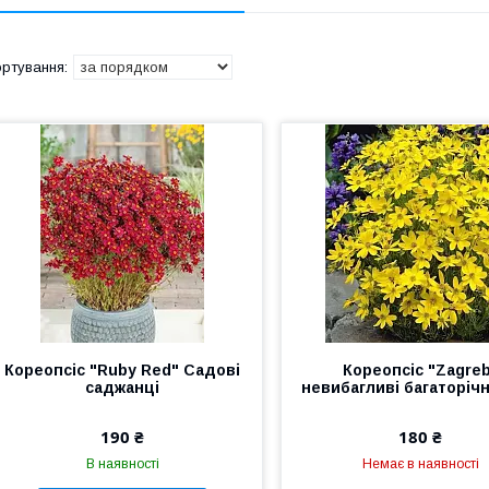
Кореопсіс "Ruby Red" Садові
Кореопсіс "Zagre
саджанці
невибагливі багаторічн
190 ₴
180 ₴
В наявності
Немає в наявності