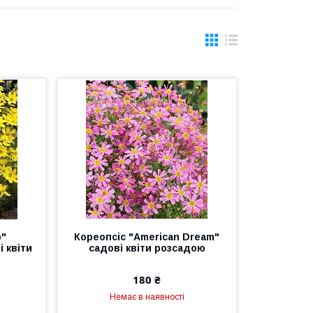
b"
Кореопсіс "American Dream"
і квіти
садові квіти розсадою
180 ₴
Немає в наявності