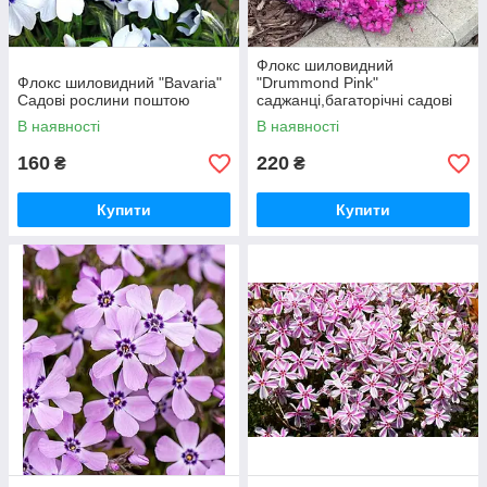
Флокс шиловидний
Флокс шиловидний "Bavaria"
"Drummond Pink"
Садові рослини поштою
саджанці,багаторічні садові
квіти, розсада, Садові квіти
В наявності
В наявності
низькорослі
160
220
₴
₴
Купити
Купити