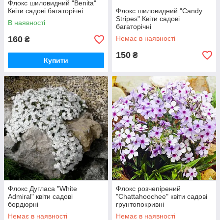
Флокс шиловидний "Benita"
Квіти садові багаторічні
Флокс шиловидний "Candy
Stripes" Квіти садові
В наявності
багаторічні
160
Немає в наявності
₴
150
₴
Купити
Флокс Дугласа "White
Флокс розчепірений
Admiral" квіти садові
"Chattahoochee" квіти садові
бордюрні
грунтопокривні
Немає в наявності
Немає в наявності