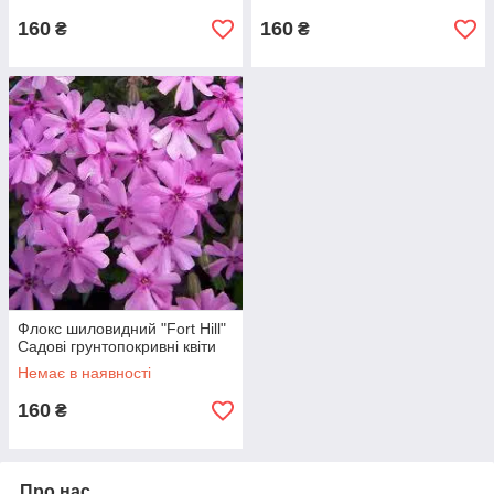
160
160
₴
₴
Флокс шиловидний "Fort Hill"
Садові грунтопокривні квіти
Немає в наявності
160
₴
Про нас