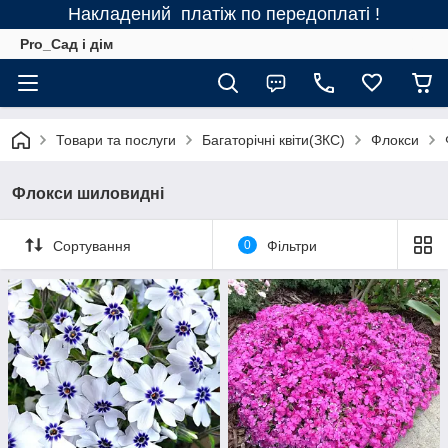
Накладений платіж по передоплаті !
Pro_Сад і дім
Товари та послуги
Багаторічні квіти(ЗКС)
Флокси
Флокси шиловидні
Сортування
0
Фільтри