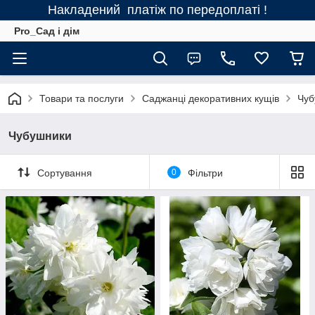
Накладений платіж по передоплаті !
Pro_Сад і дім
Товари та послуги
Саджанці декоративних кущів
Чуб
Чубушники
Сортування
0
Фільтри