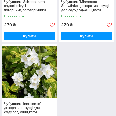
Чубушник "Schneesturm"
Чубушник "Minnesota
садові квітучі
Snowflake" декоративні кущі
чагарники,багаторічники
для саду,саджанці,квіти
багаторічні
В наявності
В наявності
270
270
₴
₴
Купити
Купити
Чубушник "Innocence"
декоративні кущі для
саду,саджанці,квіти