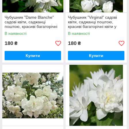
Чубушник "Dame Blanche"
Чубушник "Virginal" садові
садові квіти, саджанці
квіти, саджанці поштою,
поштою, красиві багаторічні
красиві багаторічні квіти у
квіти у горщиках
горщиках
В наявності
В наявності
180
180
₴
₴
Купити
Купити